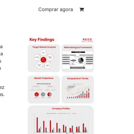
Comprar agora
 a
ca
s
o
ez
s.