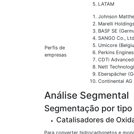
LATAM
Johnson Matthe
Marelli Holdings 
BASF SE (Germ
SANGO Co., Ltd
Umicore (Belgi
Perfis de
Perkins Engine
empresas
CDTi Advanced M
Nett Technologi
Eberspächer (G
Continental AG
Análise Segmental
Segmentação por tipo
Catalisadores de Oxid
Para converter hidrocarbonetos e mon