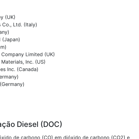
y (UK)
Co., Ltd. (Italy)
any)
 (Japan)
um)
s Company Limited (UK)
aterials, Inc. (US)
es Inc. (Canada)
ermany)
 (Germany)
ação Diesel (DOC)
óxido de carbono (CO) em dióxido de carbono (CO2) e