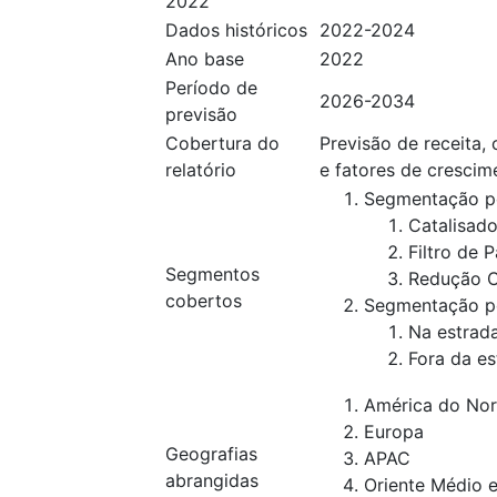
2022
Dados históricos
2022-2024
Ano base
2022
Período de
2026-2034
previsão
Cobertura do
Previsão de receita,
relatório
e fatores de crescim
Segmentação po
Catalisad
Filtro de 
Segmentos
Redução Ca
cobertos
Segmentação po
Na estrad
Fora da es
América do Nor
Europa
Geografias
APAC
abrangidas
Oriente Médio e