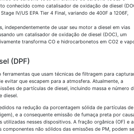
o conhecido como catalisador de oxidação de diesel (DO
Stage IV/US EPA Tier 4 Final, variando de 400F a 1206F,
as, independentemente de usar seu motor a diesel em vias
 usando um catalisador de oxidação de diesel (DOC), um
etivamente transforma CO e hidrocarbonetos em CO2 e vap
esel (DPF)
ão ferramentas que usam técnicas de filtragem para captura
 de evitar que escapem para a atmosfera. Atualmente, a
missões de partículas de diesel, incluindo massa e número 
e diesel.
cedidos na redução da porcentagem sólida de partículas de
uligem), e a consequente emissão de fumaça preta por caus
 utilizadas nesses dispositivos. A fração orgânica (OF) e a
 os componentes não sólidos das emissões de PM, podem se