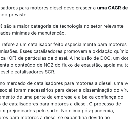
sadores para motores diesel deve crescer a
uma CAGR de
odo previsto.
 são a maior categoria de tecnologia no setor relevante
sidades mínimas de manutenção.
e refere a um catalisador feito especialmente para motores
 emissões. Esses catalisadores promovem a oxidação quími
a (OF) de partículas de diesel. A inclusão de DOC, um do
menta o conteúdo de NO2 do fluxo de exaustão, apoia muit
diesel e catalisadores SCR.
no mercado de catalisadores para motores a diesel, uma v
ocial foram necessários para deter a disseminação do víru
hamento de uma parte da empresa e a baixa confiança do
 de catalisadores para motores a diesel. O processo de
ram prejudicados pelo surto. No clima pós-pandemia,
res para motores a diesel se expandiria devido ao