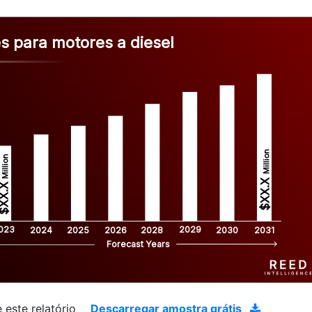
s para motores a diesel
Million
Million
$XX.X 
XX.X 
023
2029
2024
2025
2026
2028
2030
2031
Forecast Years
 este relatório
Descarregar amostra grátis