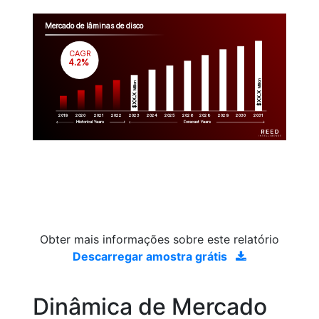
Mercado de lâminas de disco
CAGR
 4.2%
Million
Million
$XX.X 
$XX.X 
2019
2020
2021
2022
2023
2029
2024
2025
2026
2028
2030
2031
Historical Years
Forecast Years
Obter mais informações sobre este relatório
Descarregar amostra grátis
Dinâmica de Mercado