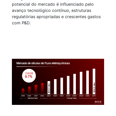
potencial do mercado é influenciado pelo
avanço tecnológico contínuo, estruturas
regulatórias apropriadas e crescentes gastos
com P&D.
Mercado de células de fluxo eletroquímicas
CAGR
 9.7%
Million
Million
$XX.X 
$XX.X 
2019
2020
2021
2022
2023
2029
2024
2025
2026
2028
2030
2031
Historical Years
Forecast Years