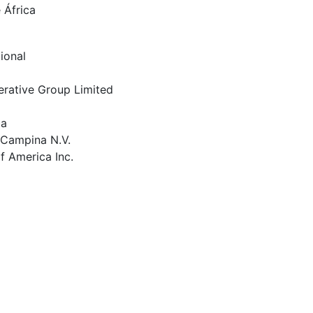
 África
tional
erative Group Limited
ba
 Campina N.V.
f America Inc.