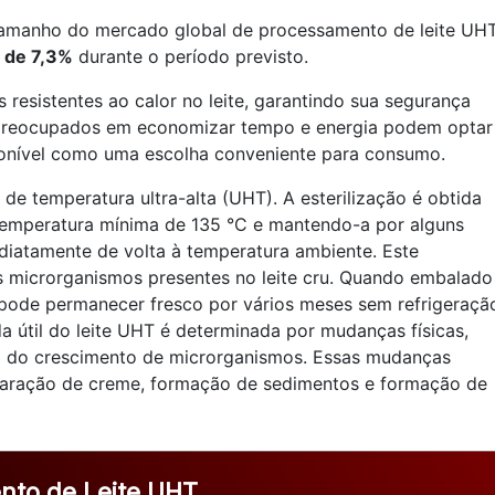
 tamanho do mercado global de processamento de leite UH
 de 7,3%
durante o período previsto.
resistentes ao calor no leite, garantindo sua segurança
preocupados em economizar tempo e energia podem optar
ponível como uma escolha conveniente para consumo.
e temperatura ultra-alta (UHT). A esterilização é obtida
temperatura mínima de 135 °C e mantendo-a por alguns
ediatamente de volta à temperatura ambiente. Este
s microrganismos presentes no leite cru. Quando embalado
T pode permanecer fresco por vários meses sem refrigeraçã
a útil do leite UHT é determinada por mudanças físicas,
ez do crescimento de microrganismos. Essas mudanças
paração de creme, formação de sedimentos e formação de
nto de Leite UHT