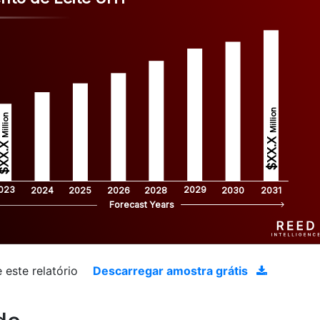
Million
Million
$XX.X 
XX.X 
023
2029
2024
2025
2026
2028
2030
2031
Forecast Years
 este relatório
Descarregar amostra grátis