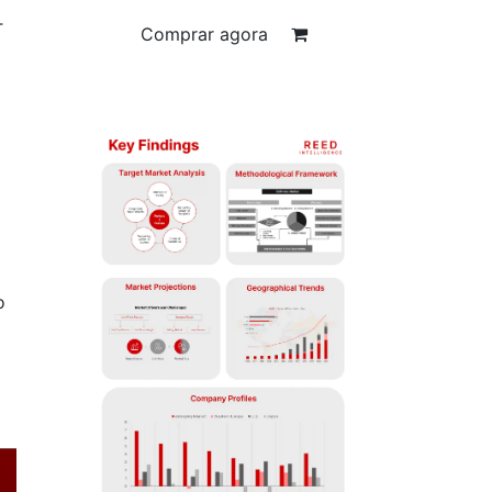
T
Comprar agora
o