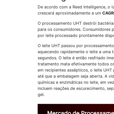
De acordo com a Reed Intelligence, o
crescerá aproximadamente a um
CAGR
O processamento UHT destrói bactérias 
para os consumidores. Consumidores 
por leite processado prontamente dis
O leite UHT passou por processamento d
aquecendo rapidamente o leite a uma 
segundos. O leite é então resfriado im
tratamento mata efetivamente todos o
em recipientes assépticos, o leite UH
até que a embalagem seja aberta. A vid
químicas e enzimáticas no leite, em v
incluem reações de escurecimento, se
gel.
Mercado de Processame