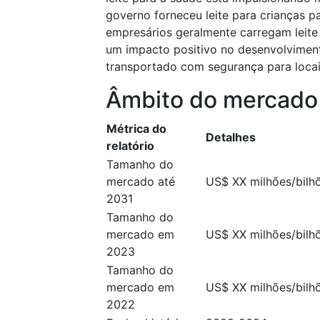
governo forneceu leite para crianças 
empresários geralmente carregam leite
um impacto positivo no desenvolvimen
transportado com segurança para locai
Âmbito do mercado
Métrica do
Detalhes
relatório
Tamanho do
mercado até
US$ XX milhões/bilh
2031
Tamanho do
mercado em
US$ XX milhões/bilh
2023
Tamanho do
mercado em
US$ XX milhões/bilh
2022