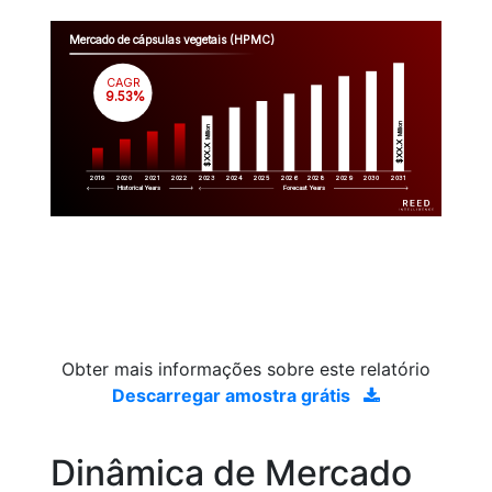
Mercado de cápsulas vegetais (HPMC)
CAGR
 9.53%
Million
Million
$XX.X 
$XX.X 
2019
2020
2021
2022
2023
2029
2024
2025
2026
2028
2030
2031
Historical Years
Forecast Years
Obter mais informações sobre este relatório
Descarregar amostra grátis
Dinâmica de Mercado