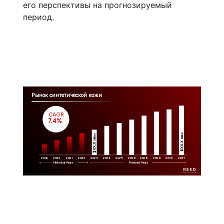
его перспективы на прогнозируемый
период.
Рынок синтетической кожи
CAGR
 7.4%
Million
Million
$XX.X 
$XX.X 
2019
2020
2021
2022
2023
2029
2024
2025
2026
2028
2030
2031
Historical Years
Forecast Years