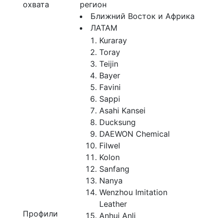
охвата
регион
Ближний Восток и Африка
ЛАТАМ
Kuraray
Toray
Teijin
Bayer
Favini
Sappi
Asahi Kansei
Ducksung
DAEWON Chemical
Filwel
Kolon
Sanfang
Nanya
Wenzhou Imitation
Leather
Профили
Anhui Anli