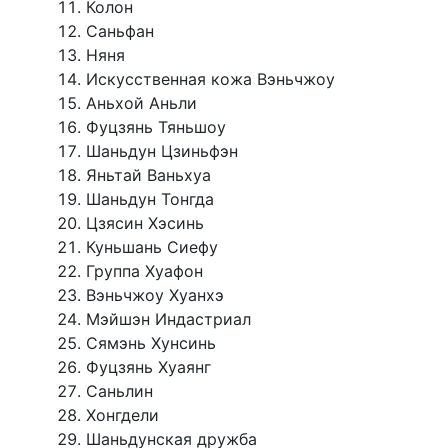
Колон
Саньфан
Няня
Искусственная кожа Вэньчжоу
Аньхой Аньли
Фуцзянь Тяньшоу
Шаньдун Цзиньфэн
Яньтай Ваньхуа
Шаньдун Тонгда
Цзясин Хэсинь
Куньшань Сиефу
Группа Хуафон
Вэньчжоу Хуанхэ
Мэйшэн Индастриал
Сямэнь Хунсинь
Фуцзянь Хуаянг
Саньлин
Хонгдели
Шаньдунская дружба