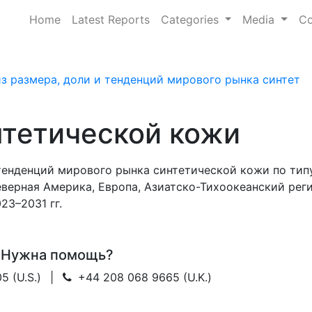
Home
Latest Reports
Categories
Media
Co
з размера, доли и тенденций мирового рынка синтет
нтетической кожи
тенденций мирового рынка синтетической кожи по типу
верная Америка, Европа, Азиатско-Тихоокеанский реги
23–2031 гг.
Нужна помощь?
5 (U.S.)
|
+44 208 068 9665 (U.K.)