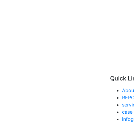
Quick Li
Abou
REP
servi
case 
infog