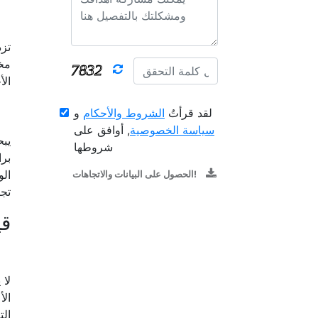
تزد
مخت
الأ
لقد قرأتُ
الشروط والأحكام
و
سياسة الخصوصية
, أوافق على
يبح
شروطها
برا
الو
الحصول على البيانات والاتجاهات!
تج
قي
لا 
الأ
الت