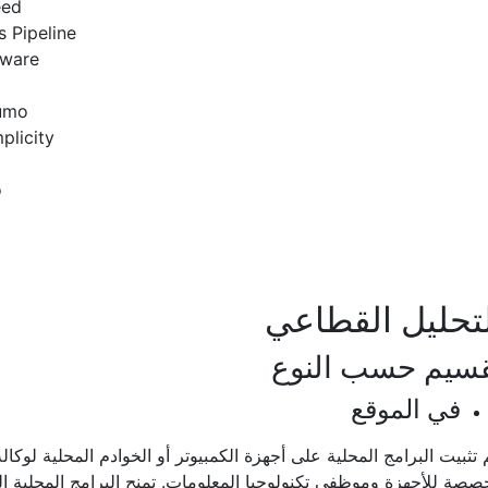
eed
s Pipeline
tware
umo
plicity
o
تحليل القطاعي
سيم حسب النوع
في الموقع
 تثبيت البرامج المحلية على أجهزة الكمبيوتر أو الخوادم المحلية لوكالة
صة للأجهزة وموظفي تكنولوجيا المعلومات. تمنح البرامج المحلية الش