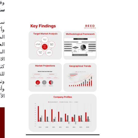
وفقًا لشركة ligence
سنو
سوق
وأك
الم
الع
الب
الا
كثي
للت
وتو
وأت
الأ