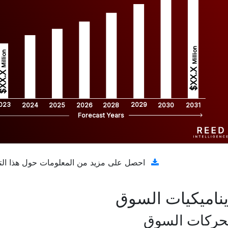
Million
Million
$XX.X 
XX.X 
023
2029
2024
2025
2026
2028
2030
2031
Forecast Years
تنزيل عينة مجانية
احصل على مزيد من المعلومات حول هذا الت
ناميكيات السوق
حركات السوق