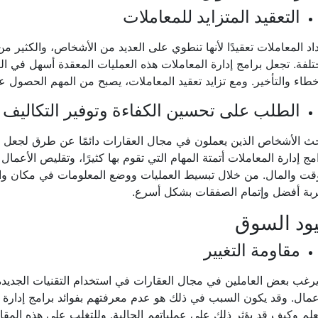
التعقيد المتزايد للمعاملات
اد المعاملات تعقيدًا لأنها تنطوي على العديد من الأشخاص، والكثير من 
لفة. تجعل برامج إدارة المعاملات هذه العمليات المعقدة أسهل في ا
خطاء والتأخير. ومع تزايد تعقيد المعاملات، يصبح من المهم الحصول ع
الطلب على تحسين الكفاءة وتوفير التكاليف
ث الأشخاص الذين يعملون في مجال العقارات دائمًا عن طرق لجعل وظا
مج إدارة المعاملات أتمتة المهام التي تقوم بها كثيرًا، وتقليص الأعما
قت والمال. من خلال تبسيط العمليات ووضع المعلومات في مكان واحد
ربة أفضل وإتمام الصفقات بشكل أسرع.
ود السوق
مقاومة التغيير
يرغب بعض العاملين في مجال العقارات في استخدام التقنيات الجديدة أو
عمال. وقد يكون السبب في ذلك هو عدم معرفتهم بفوائد برامج إدارة
علم وكيف قد يؤثر ذلك على عملياتهم الحالية. وللتغلب على هذه المق