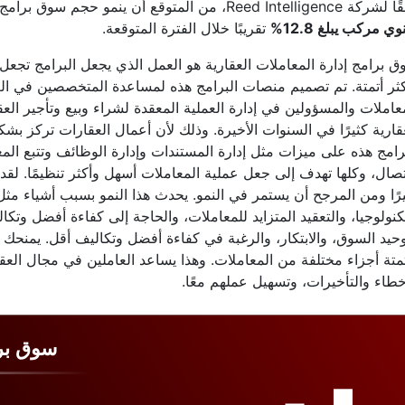
Reed Intel، من المتوقع أن ينمو حجم سوق برامج إدارة المعاملات العقارية العالمية بمعدل
ي مركب يبلغ 12.8%
تقريبًا خلال الفترة المتوقعة.
 برامج إدارة المعاملات العقارية هو العمل الذي يجعل البرامج تج
ثر أتمتة. تم تصميم منصات البرامج هذه لمساعدة المتخصصين في ال
عاملات والمسؤولين في إدارة العملية المعقدة لشراء وبيع وتأجير العق
قارية كثيرًا في السنوات الأخيرة. وذلك لأن أعمال العقارات تركز بشك
رامج هذه على ميزات مثل إدارة المستندات وإدارة الوظائف وتتبع المع
تصال، وكلها تهدف إلى جعل عملية المعاملات أسهل وأكثر تنظيمًا. لقد 
رًا ومن المرجح أن يستمر في النمو. يحدث هذا النمو بسبب أشياء مثل 
كنولوجيا، والتعقيد المتزايد للمعاملات، والحاجة إلى كفاءة أفضل وتك
حيد السوق، والابتكار، والرغبة في كفاءة أفضل وتكاليف أقل. يمنحك 
متة أجزاء مختلفة من المعاملات. وهذا يساعد العاملين في مجال العق
خطاء والتأخيرات، وتسهيل عملهم معًا.
سوق برا