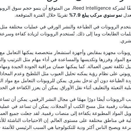
وفقًا لشركة Reed Intelligence، من المتوقع أن ينمو 
عدل
نمو سنوي مركب يبلغ 7.9%
تقريبًا خلال الفترة المتوقعة.
تخدم الروبوتات في الطباعة والنشر الورقي في عمليات مختلفة مثل 
مات الطابعات وما إلى ذلك. تُستخدم الروبوتات لزيادة كفاءة وسرعة 
بشري.
وبوتات مجهزة بمقابض وأجهزة استشعار متخصصة يمكنها التعامل مع أ
 المواد وفرزها وتكديسها والمساعدة في أداء مهام مثل الترتيب والت
يل تكلفة تعيين العمالة. كما يمكنها ضمان مراقبة الجودة الجيدة ومها
وبوتي على نظام رؤية يمكنه تحليل العيوب مثل التلطيخ وعدم المحاذ
ة الطباعة دون أي تدخل بشري. يمكن للروبوتات التعامل مع مواد التع
ية التعبئة والتغليف أثناء نقل الأوراق. يمكن أن يعزز الكفاءة في الخ
ب الروبوتات أيضًا دورًا مهمًا في مجال النشر الرقمي. يمكن أن تسا
يقات رقمية مثل مسح الكتب أو المجلات. يمكن أن تساعد في عملية ا
يل المواد المطبوعة بكفاءة إلى منصات رقمية. لقد جعلت جميع العم
لية في مناطق مختلفة على مستوى العالم. إن الاحتياجات الناشئة للأت
عة ويصبح الناس أكثر ودية للتكنولوجيا هي السبب الرئيسي للأتمتة 