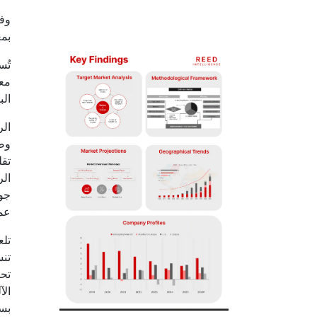
بم
تُس
معل
ال
الر
وضع
تقل
الر
جود
عمل
تلع
تنس
تحو
الآ
بسر