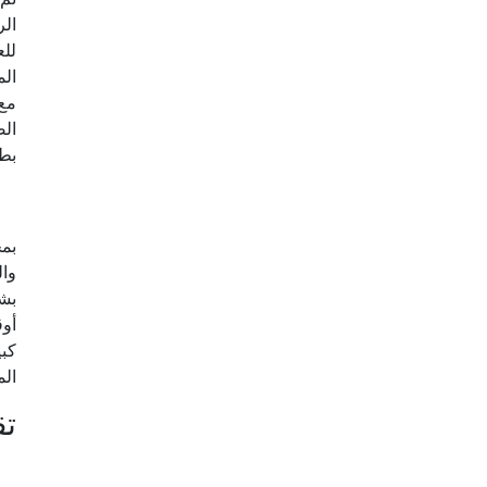
الر
للع
الم
مع 
الص
بط
بمج
وال
بشك
أوق
كبي
الم
تق