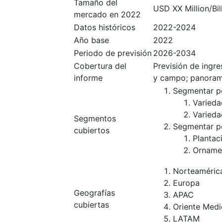
Tamaño del
USD XX Million/Bil
mercado en 2022
Datos históricos
2022-2024
Año base
2022
Periodo de previsión
2026-2034
Cobertura del
Previsión de ingr
informe
y campo; panoram
Segmentar po
Varieda
Varieda
Segmentos
Segmentar po
cubiertos
Plantaci
Ornamen
Norteaméric
Europa
Geografías
APAC
cubiertas
Oriente Medi
LATAM