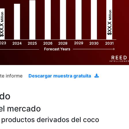
Million
Million
$XX.X 
XX.X 
023
2029
2024
2025
2026
2028
2030
2031
Forecast Years
ste informe
Descargar muestra gratuita
ado
el mercado
productos derivados del coco