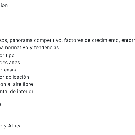
lion
esos, panorama competitivo, factores de crecimiento, entor
a normativo y tendencias
r tipo
des altas
d enana
r aplicación
ón al aire libre
tal de interior
a
o y África