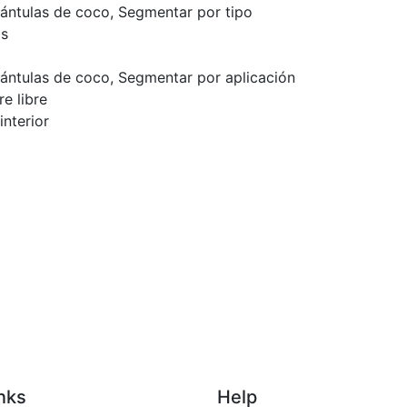
lántulas de coco, Segmentar por tipo
as
a
lántulas de coco, Segmentar por aplicación
re libre
nterior
nks
Help