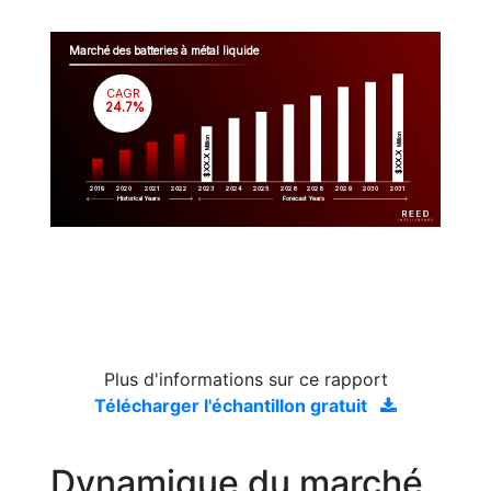
Marché des batteries à métal liquide
CAGR
 24.7%
Million
Million
$XX.X 
$XX.X 
2019
2020
2021
2022
2023
2029
2024
2025
2026
2028
2030
2031
Historical Years
Forecast Years
Plus d'informations sur ce rapport
Télécharger l'échantillon gratuit
Dynamique du marché