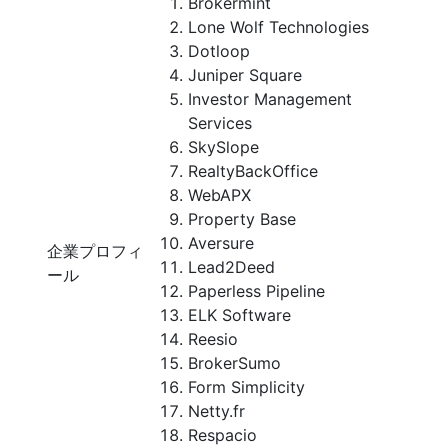
Brokermint
Lone Wolf Technologies
Dotloop
Juniper Square
Investor Management
Services
SkySlope
RealtyBackOffice
WebAPX
Property Base
Aversure
企業プロフィ
Lead2Deed
ール
Paperless Pipeline
ELK Software
Reesio
BrokerSumo
Form Simplicity
Netty.fr
Respacio